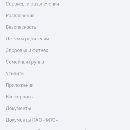
Сервисы и развлечения
Здоровье
Получайте
и фитнес
доход
Развлечения
онлайн
Приложения
от МТС
Безопасность
Страхование
Акции
Детям и родителям
Покупка
полисов
Приложения
Здоровье и фитнес
онлайн
КИОН
Скидка 30%
Семейная группа
КИОН
на связь
Музыка
Утилиты
С картой
КИОН
МТС
Приложения
Строки
Деньги
Все сервисы
Live
МТС
Накопления
Документы
Гудок
Откладывайте
Документы ПАО «МТС»
Мой
деньги
МТС
и получайте