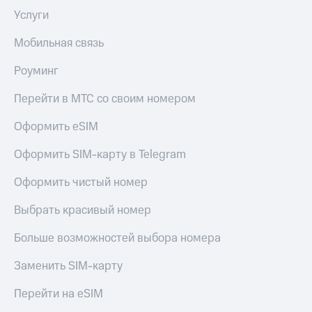
Семейная
есть
Услуги
группа
в нашем
приложении
Мобильная связь
Скидка
на тарифы,
КИОН
Роуминг
общие
подписки
КИОН
Перейти в МТС со своим номером
и услуги,
Музыка
доступ
Оформить eSIM
к геолокации
КИОН
Строки
Кино,
Оформить SIM-карту в Telegram
музыка,
Live
книги
Оформить чистый номер
и не
Гудок
только
Выбрать красивый номер
Мой
Безопасность
МТС
Больше возможностей выбора номера
Финансы
Все
Заменить SIM-карту
приложения
Детям
Перейти на eSIM
и родителям
Инвестиции