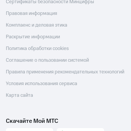
Сертификаты безопасности Минцифры
доход 15%
Все
Акции
приложения
Правовая информация
Условия
Финансы
пополнения
Инвестиции
Комплаенс и деловая этика
Скидка
Получайте
Раскрытие информации
30%
доход
онлайн
на связь
Политика обработки cookies
Страхование
Тарифы
Соглашение о пользовании системой
RED,
Покупка
РИИЛ
Правила применения рекомендательных технологий
полисов
и МТС Супер
онлайн
дешевле
Условия использования сервиса
при оплате
Скидка 30%
с карты
на связь
Карта сайта
МТС Деньги
С картой
Обзоры
МТС
товаров
Деньги
Скачайте Мой МТС
Скидки
МТС