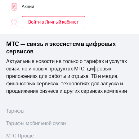
на связь
Акции
Роуминг
Тарифы
Войти в Личный кабинет
RED,
Семейная
РИИЛ
группа
и МТС
Супер
МТС — связь и экосистема цифровых
Заказать
дешевле
сервисов
SIM-
при
карту
оплате
Актуальные новости не только о тарифах и услугах
с карты
связи, но и новых продуктах МТС: цифровых
Оформить
МТС
eSIM
приложениях для работы и отдыха, ТВ и медиа,
Деньги
финансовых сервисах, технологиях для запуска и
SIM-
МТС
продвижения бизнеса и других сервисах компании
карта
Premium
для
иностранцев
Подписка
Тарифы
на гигабайты
Оформить
интернета,
чистый
Тарифы мобильной связи
фильмы,
номер
музыка
и многое
МТС Проще