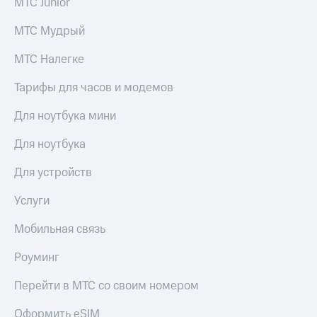
МТС Junior
приложения
Скидка
Финансы
30%
МТС Мудрый
Инвестиции
на связь
МТС Налегке
Получайте
Тарифы
доход
RED,
Тарифы для часов и модемов
онлайн
РИИЛ
Страхование
и МТС Супер
Для ноутбука мини
дешевле
Покупка
при оплате
полисов
Для ноутбука
с карты
онлайн
МТС Деньги
Скидка 30%
Для устройств
на связь
Обзоры
Услуги
товаров
С картой
МТС
Мобильная связь
Скидки
Деньги
до 40%
МТС
Роуминг
Накопления
на смартфоны
Перейти в МТС со своим номером
Откладывайте
при
деньги
покупке
Оформить eSIM