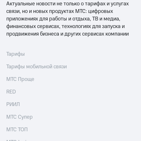
и фитнес
Актуальные новости не только о тарифах и услугах
доход
онлайн
связи, но и новых продуктах МТС: цифровых
Приложения
Страхование
от МТС
приложениях для работы и отдыха, ТВ и медиа,
финансовых сервисах, технологиях для запуска и
Покупка
Акции
полисов
продвижения бизнеса и других сервисах компании
онлайн
Приложения
Скидка 30%
КИОН
на связь
Тарифы
КИОН
С картой
Тарифы мобильной связи
Музыка
МТС
Деньги
КИОН
МТС Проще
МТС
Строки
Накопления
RED
Live
Откладывайте
РИИЛ
деньги
Гудок
и получайте
МТС Супер
доход 15%
Мой
Акции
МТС
Условия
МТС ТОП
пополнения
Все