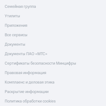
с
Семейная группа
телефона
на карту
Утилиты
МТС Pay
Приложения
Оплата
по QR-
Все сервисы
коду
за границей
Документы
тернет-магазин
Документы ПАО «МТС»
Смартфоны
Сертификаты безопасности Минцифры
Наушники
и
Правовая информация
колонки
Комплаенс и деловая этика
Умные
часы
Раскрытие информации
и
трекеры
Политика обработки cookies
Умный