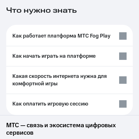
в нашем
группа
приложении
Что нужно знать
Скидка
КИОН
на тарифы,
общие
КИОН
подписки
Как работает платформа МТС Fog Play
Музыка
и услуги,
доступ
КИОН
к геолокации
Строки
Как начать играть на платформе
Кино,
музыка,
Live
книги
и не
Какая скорость интернета нужна для
Гудок
только
комфортной игры
Мой
Безопасность
МТС
Как оплатить игровую сессию
Финансы
Все
приложения
Детям
и родителям
МТС — связь и экосистема цифровых
Инвестиции
сервисов
Здоровье
Получайте