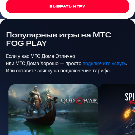
на связь
ВЫБРАТЬ ИГРУ
Роуминг
Тарифы
RED,
Семейная
РИИЛ
группа
Популярные игры на МТС
и МТС
Супер
FOG PLAY
Заказать
дешевле
SIM-
при
Если у вас МТС Дома Отлично
карту
оплате
с карты
или МТС Дома Хорошо — просто
подключите услугу
.
Оформить
МТС
Или оставьте заявку на подключение тарифа.
eSIM
Деньги
SIM-
МТС
карта
Premium
для
иностранцев
Подписка
на гигабайты
Оформить
интернета,
чистый
фильмы,
номер
музыка
и многое