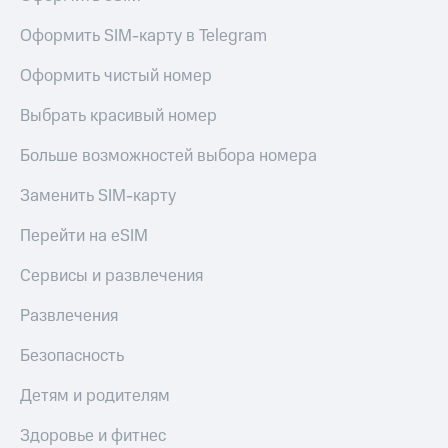
и получайте
со связью
доход 15%
МТС
Оформить SIM-карту в Telegram
Платежи
и
Оформить чистый номер
переводы
Пополнить
Выбрать красивый номер
номер
МТС
Больше возможностей выбора номера
Настройки
Заменить SIM-карту
автоплатежа
Перейти на eSIM
Пополнить
номер
Сервисы и развлечения
другого
оператора
Развлечения
Оплата
Безопасность
интернета
и
Детям и родителям
ТВ
Здоровье и фитнес
Переводы