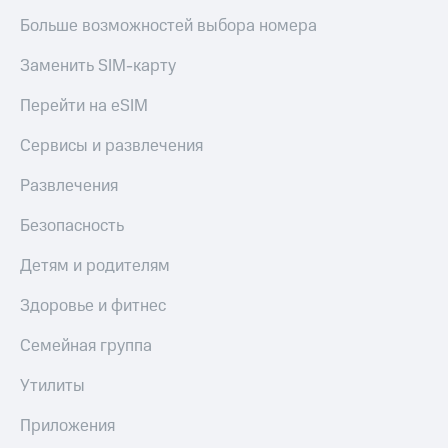
с
Больше возможностей выбора номера
телефона
на карту
Заменить SIM-карту
МТС Pay
Перейти на eSIM
Оплата
по QR-
Сервисы и развлечения
коду
за границей
Развлечения
тернет-магазин
Безопасность
Смартфоны
Детям и родителям
Наушники
и
Здоровье и фитнес
колонки
Семейная группа
Умные
часы
Утилиты
и
трекеры
Приложения
Умный