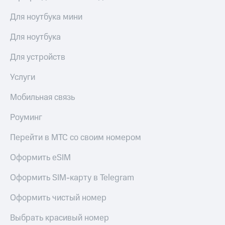
и получайте
со связью
доход 15%
МТС
Для ноутбука мини
Платежи
и
Для ноутбука
переводы
Для устройств
Пополнить
номер
МТС
Услуги
Настройки
Мобильная связь
автоплатежа
Роуминг
Пополнить
номер
Перейти в МТС со своим номером
другого
оператора
Оформить eSIM
Оплата
Оформить SIM-карту в Telegram
интернета
и
Оформить чистый номер
ТВ
Выбрать красивый номер
Переводы