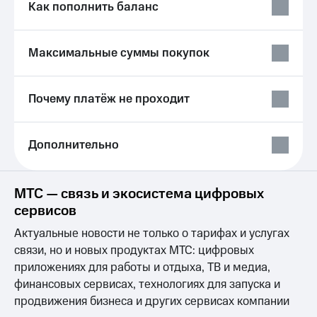
и фитнес
Как пополнить баланс
доход
онлайн
Приложения
Страхование
от МТС
Максимальные суммы покупок
Покупка
Акции
полисов
онлайн
Приложения
Почему платёж не проходит
Скидка 30%
КИОН
на связь
КИОН
С картой
Дополнительно
Музыка
МТС
Деньги
КИОН
МТС
Строки
МТС — связь и экосистема цифровых
Накопления
сервисов
Live
Откладывайте
Актуальные новости не только о тарифах и услугах
деньги
Гудок
связи, но и новых продуктах МТС: цифровых
и получайте
доход 15%
приложениях для работы и отдыха, ТВ и медиа,
Мой
Акции
финансовых сервисах, технологиях для запуска и
МТС
Условия
продвижения бизнеса и других сервисах компании
пополнения
Все