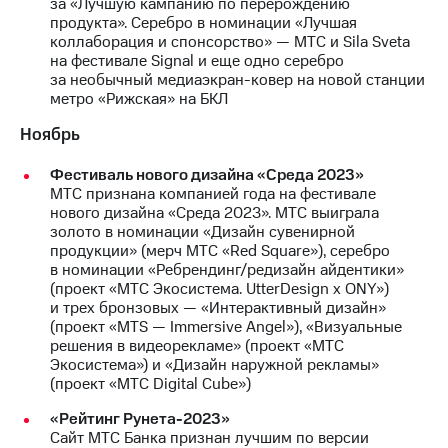
за «Лучшую кампанию по перерождению
Раскрытие
продукта». Серебро в номинации «Лучшая
информации
коллаборация и спонсорство» — МТС и Sila Sveta
Информация
на фестивале Signal и еще одно серебро
акционерам
за необычный медиаэкран-ковер на новой станции
Документы
метро «Рижская» на БКЛ
ПАО
"МТС"
Ноябрь
Собрания
акционеров
Фестиваль нового дизайна «Среда 2023»
Личный
МТС признана компанией года на фестивале
кабинет
нового дизайна «Среда 2023». МТС выиграла
акционера
золото в номинации «Дизайн сувенирной
Акционерный
продукции» (мерч МТС «Red Square»), серебро
капитал
в номинации «Ребрендинг/редизайн айдентики»
Контроль
(проект «МТС Экосистема. UtterDesign x ONY»)
и
и трех бронзовых — «Интерактивный дизайн»
аудит
(проект «MTS — Immersive Angel»), «Визуальные
Рынок
решения в видеорекламе» (проект «МТС
акций
Экосистема») и «Дизайн наружной рекламы»
(проект «МТС Digital Cube»)
Описание
Программа
«Рейтинг Рунета-2023»
приобретения
Сайт МТС Банка признан лучшим по версии
Порядок