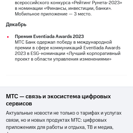
всероссийского конкурса «Рейтинг Рунета-2023»
выкупа
в номинации «Финансы, инвестиции, банки».
акций
Мобильное приложение — 3 место.
Дивиденды
Рынок
Декабрь
облигаций
Премия Eventiada Awards 2023
Описание
МТС Банк одержал победу в международной
Еврооблигации-2023
премии в сфере коммуникаций Eventiada Awards
Уведомление
2023 в ESG-номинации «Лучший корпоративный
о
проект в области управления изменениями»
погашении
именных
облигаций
Другое
Регистратор
Реквизиты
МТС — связь и экосистема цифровых
Контакты
сервисов
йчивое развитие
и деловая этика
Актуальные новости не только о тарифах и услугах
На главную
связи, но и новых продуктах МТС: цифровых
приложениях для работы и отдыха, ТВ и медиа,