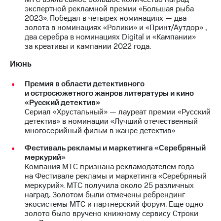
экспертной рекламной премии «Большая рыба
МТС
2023». Победал в четырех номинациях — два
о технологиях
золота в номинациях «Ролики» и «Принт/Аутдор» ,
два серебра в номинациях Digital и «Кампании»
Достижения
за креативы и кампании 2022 года.
Интервью
Июнь
Финансовая
Премия в области детективного
отчетность
и остросюжетного жанров литературы и кино
«Русский детектив»
Контакты
Сериал «Хрустальный» — лауреат премии «Русский
детектив» в номинации «Лучший отечественный
Новости
многосерийный фильм в жанре детектив»
в
регионе
Фестиваль рекламы и маркетинга «Серебряный
меркурий»
Компания МТС признана рекламодателем года
м и акционерам
на Фестивале рекламы и маркетинга «Серебряный
Корпоративное
меркурий». МТС получила около 25 различных
управление
наград. Золотом были отмечены ребрендинг
экосистемы МТС и партнерский форум. Еще одно
Корпоративный
золото было вручено книжному сервису Строки
секретарь