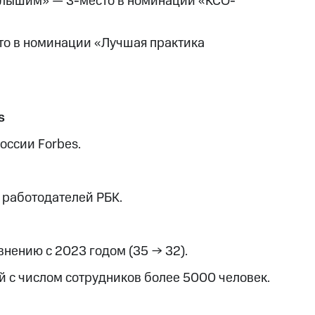
лышим» — 3-место в номинации «КСО-
сто в номинации «Лучшая практика
s
оссии Forbes.
 работодателей РБК.
внению с 2023 годом (35 → 32).
 с числом сотрудников более 5000 человек.