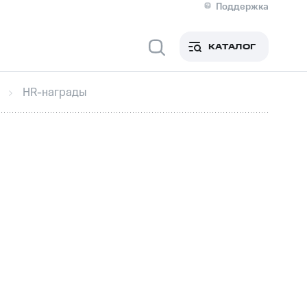
Поддержка
О МТС
я информация
Контакты
КАТАЛОГ
Медиа-центр
кты
Новости в регионе
Инвесторам и акционерам
HR-награды
ция акционерам
Документы
роль и аудит
Рынок акций
й
Описание
р
Реквизиты
Контакты
Устойчивое развитие
Комплаенс и деловая этика
На главную