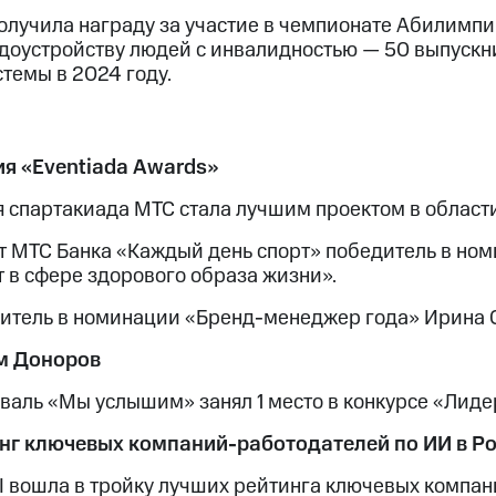
олучила награду за участие в чемпионате Абилимпи
удоустройству людей с инвалидностью — 50 выпускн
стемы в 2024 году.
я «Eventiada Awards»
я спартакиада МТС стала лучшим проектом в област
т МТС Банка «Каждый день спорт» победитель в но
т в сфере здорового образа жизни».
итель в номинации «Бренд-менеджер года» Ирина 
м Доноров
валь «Мы услышим» занял 1 место в конкурсе «Лиде
нг ключевых компаний-работодателей по ИИ в Ро
I вошла в тройку лучших рейтинга ключевых компан