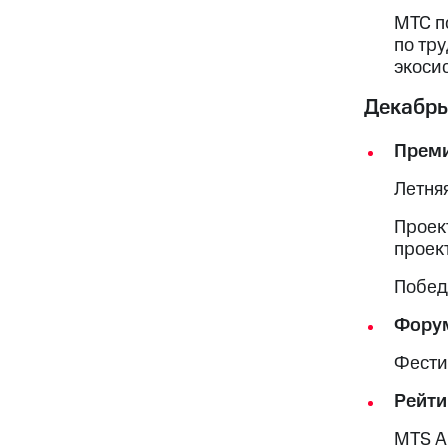
МТС п
по тр
экоси
Декабрь
Преми
Летня
Проек
проек
Побед
Фору
Фести
Рейти
MTS A