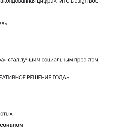
аколдованная цифра», МТС Design Bot.
ее».
а» стал лучшим социальным проектом
КРЕАТИВНОЕ РЕШЕНИЕ ГОДА».
оты».
рсоналом