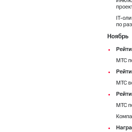
Инклю
проект
IT-ол
по ра
Ноябрь
Рейти
МТС п
Рейти
МТС в
Рейти
МТС п
Компа
Награ