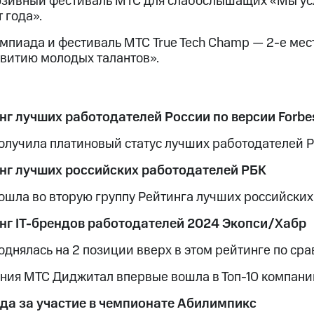
зивный фестиваль МТС для слабослышащих «Мы ус
 года».
импиада и фестиваль МТС True Tech Champ — 2-е ме
звитию молодых талантов».
нг лучших работодателей России по версии Forbe
олучила платиновый статус лучших работодателей Р
нг лучших российских работодателей РБК
ошла во вторую группу Рейтинга лучших российских
нг IT-брендов работодателей 2024 Экопси/Хабр
однялась на 2 позиции вверх в этом рейтинге по сра
ния МТС Диджитал впервые вошла в Топ-10 компаний
да за участие в чемпионате Абилимпикс