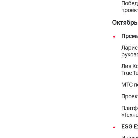
Побед
проек
Октябрь
Преми
Ларис
руков
Лия К
True T
МТС п
Проек
Платф
«Техн
ESG E