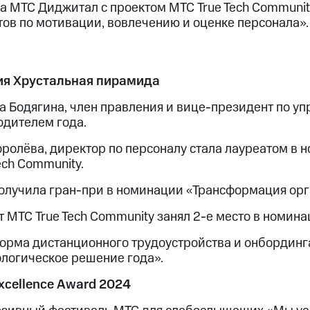
а МТС Диджитал с проектом МТС True Tech Communi
тов по мотивации, вовлечению и оценке персонала».
я Хрустальная пирамида
а Бодягина, член правления и вице-президент по уп
одителем года.
оролёва, директор по персоналу стала лауреатом в 
ech Community.
олучила гран-при в номинации «Трансформация орг
т МТС True Tech Community занял 2-е место в номина
орма дистанционного трудоустройства и онбординга
ологическое решение года».
xcellence Award 2024