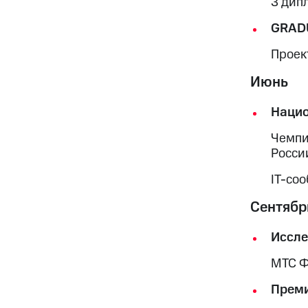
3 дип
GRAD
Проект
Июнь
Нацио
Чемпи
Росси
IT-со
Сентябр
Иссле
МТС Ф
Преми