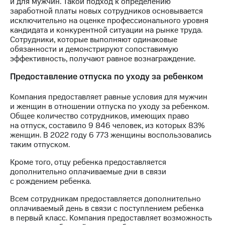
и для мужчин. Такой подход к определению
Раскрытие
заработной платы новых сотрудников основывается
информации
исключительно на оценке профессионального уровня
Информация
кандидата и конкурентной ситуации на рынке труда.
акционерам
Сотрудники, которые выполняют одинаковые
Документы
обязанности и демонстрируют сопоставимую
ПАО
эффективность, получают равное вознаграждение.
"МТС"
Собрания
Предоставление отпуска по уходу за ребенком
акционеров
Личный
Компания предоставляет равные условия для мужчин
кабинет
и женщин в отношении отпуска по уходу за ребенком.
акционера
Общее количество сотрудников, имеющих право
Акционерный
на отпуск, составило 9 846 человек, из которых 83%
капитал
женщин. В 2022 году 6 773 женщины воспользовались
Контроль
таким отпуском.
и
аудит
Кроме того, отцу ребенка предоставляется
Рынок
дополнительно оплачиваемые дни в связи
акций
с рождением ребенка.
Описание
Всем сотрудникам предоставляется дополнительно
Программа
оплачиваемый день в связи с поступлением ребенка
приобретения
в первый класс. Компания предоставляет возможность
Порядок